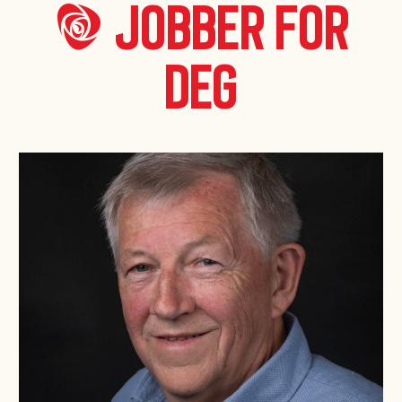
*A* jobber for
deg