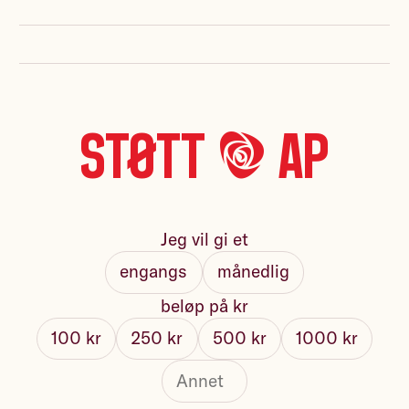
Støtt *A* Ap
Jeg vil gi et
engangs
månedlig
beløp på kr
100 kr
250 kr
500 kr
1000 kr